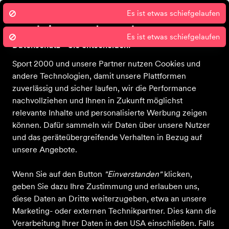
Es ist etwas schiefgelaufen
Wir nutzen Cookies um unsere Dienste
zu erbringen und zu verbessern.
Es ist etwas schiefgelaufen
Datenschutz - Sie entscheiden!
Sport 2000 und unsere Partner nutzen Cookies und
Startseite
Über uns
Bekleidung
Schuhe
Ausrüstung
Sale
andere Technologien, damit unsere Plattformen
zuverlässig und sicher laufen, wir die Performance
nachvollziehen und Ihnen in Zukunft möglichst
relevante Inhalte und personalisierte Werbung zeigen
können. Dafür sammeln wir Daten über unsere Nutzer
und das geräteübergreifende Verhalten in Bezug auf
unsere Angebote.
Wenn Sie auf den Button
"Einverstanden"
klicken,
geben Sie dazu Ihre Zustimmung und erlauben uns,
diese Daten an Dritte weiterzugeben, etwa an unsere
Marketing- oder externen Technikpartner. Dies kann die
Verarbeitung Ihrer Daten in den USA einschließen. Falls