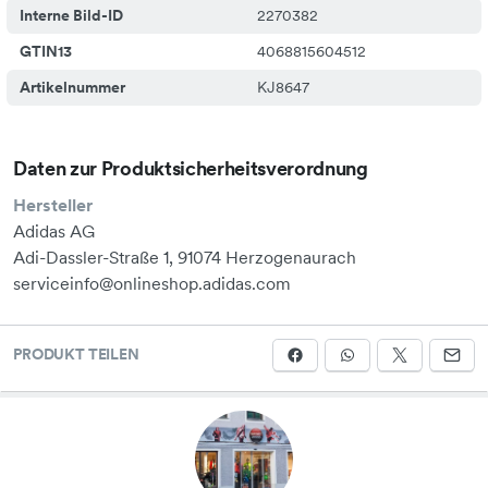
Interne Bild-ID
2270382
mm (Rückfußhöhe: 35 mm/Vorfußhöhe: 27 mm) •
Zwischensohlen-Sprengung: 7 mm (Rückfußhöhe: 35
GTIN13
4068815604512
mm/Vorfußhöhe: 27 mm)
Artikelnummer
KJ8647
Daten zur Produktsicherheitsverordnung
Hersteller
Adidas AG
Adi-Dassler-Straße 1, 91074 Herzogenaurach
serviceinfo@onlineshop.adidas.com
PRODUKT TEILEN