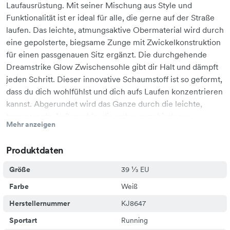
Laufausrüstung. Mit seiner Mischung aus Style und
Funktionalität ist er ideal für alle, die gerne auf der Straße
laufen. Das leichte, atmungsaktive Obermaterial wird durch
eine gepolsterte, biegsame Zunge mit Zwickelkonstruktion
für einen passgenauen Sitz ergänzt. Die durchgehende
Dreamstrike Glow Zwischensohle gibt dir Halt und dämpft
jeden Schritt. Dieser innovative Schaumstoff ist so geformt,
dass du dich wohlfühlst und dich aufs Laufen konzentrieren
kannst. Abgerundet wird das Ganze durch die leichte,
transparente Außensohle, die unter verschiedenen
Mehr anzeigen
Bedingungen für verlässlichen Grip sorgt. Der Schuh
verkörpert das typische adidas Engagement für Qualität
Produktdaten
und Leistung. Er wurde so konzipiert, dass du dich bequem
und stylish auf deine Laufziele konzentrieren kannst. •
Größe
39 ⅓ EU
Reguläre Passform • Schnürsenkel • Obermaterial aus
Farbe
Weiß
Textil • Einlegesohle aus Textil • Dreamstrike Glow
Zwischensohle • Reflektierende Details • Gewicht: 240 g •
Herstellernummer
KJ8647
Zwischensohlen-Sprengung: 7 mm (Rückfußhöhe: 35
Sportart
Running
mm/Vorfußhöhe: 27 mm) • Zwischensohlen-Sprengung: 7