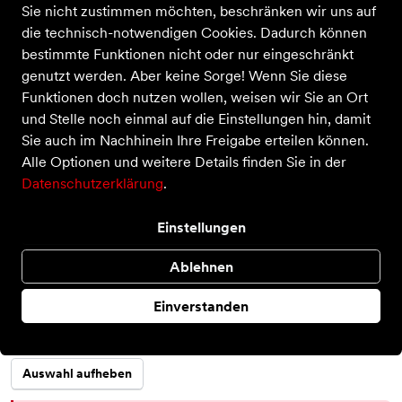
Sie nicht zustimmen möchten, beschränken wir uns auf
die technisch-notwendigen Cookies. Dadurch können
bestimmte Funktionen nicht oder nur eingeschränkt
genutzt werden. Aber keine Sorge! Wenn Sie diese
Funktionen doch nutzen wollen, weisen wir Sie an Ort
und Stelle noch einmal auf die Einstellungen hin, damit
Sie auch im Nachhinein Ihre Freigabe erteilen können.
Supernova Glide W Running Shoes
Alle Optionen und weitere Details finden Sie in der
Datenschutzerklärung
.
Preis
130,00 €
inkl. MwSt.
Farbe
Einstellungen
Ablehnen
Größe
Einverstanden
39 ⅓ EU
Auswahl aufheben