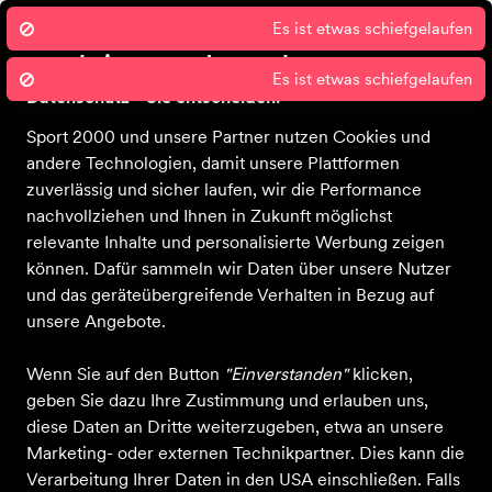
Wir nutzen Cookies um unsere Dienste
Es ist etwas schiefgelaufen
zu erbringen und zu verbessern.
Datenschutz - Sie entscheiden!
Sport 2000 und unsere Partner nutzen Cookies und
Startseite
Über uns
Bekleidung
Schuhe
Ausrüstung
Sale
andere Technologien, damit unsere Plattformen
zuverlässig und sicher laufen, wir die Performance
nachvollziehen und Ihnen in Zukunft möglichst
relevante Inhalte und personalisierte Werbung zeigen
können. Dafür sammeln wir Daten über unsere Nutzer
und das geräteübergreifende Verhalten in Bezug auf
unsere Angebote.
Wenn Sie auf den Button
"Einverstanden"
klicken,
geben Sie dazu Ihre Zustimmung und erlauben uns,
diese Daten an Dritte weiterzugeben, etwa an unsere
Marketing- oder externen Technikpartner. Dies kann die
Verarbeitung Ihrer Daten in den USA einschließen. Falls