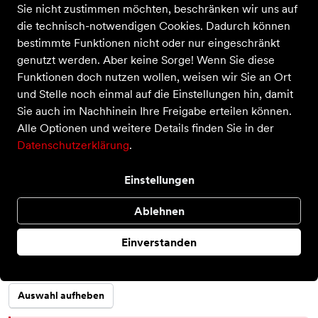
Sie nicht zustimmen möchten, beschränken wir uns auf
die technisch-notwendigen Cookies. Dadurch können
bestimmte Funktionen nicht oder nur eingeschränkt
genutzt werden. Aber keine Sorge! Wenn Sie diese
Funktionen doch nutzen wollen, weisen wir Sie an Ort
und Stelle noch einmal auf die Einstellungen hin, damit
Sie auch im Nachhinein Ihre Freigabe erteilen können.
HG Midnded
Alle Optionen und weitere Details finden Sie in der
Datenschutzerklärung
.
Preis
30,00 €
inkl. MwSt.
Farbe
Einstellungen
Ablehnen
Größe
Einverstanden
S
M
XL
Auswahl aufheben