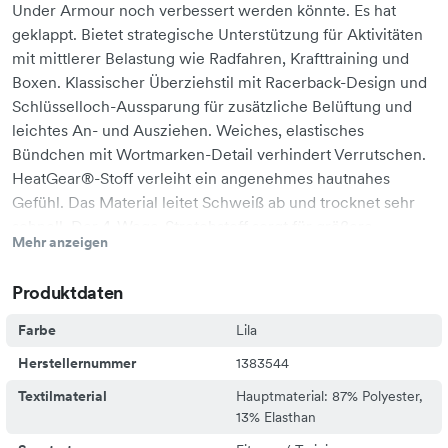
Under Armour noch verbessert werden könnte. Es hat
geklappt. Bietet strategische Unterstützung für Aktivitäten
mit mittlerer Belastung wie Radfahren, Krafttraining und
Boxen. Klassischer Überziehstil mit Racerback-Design und
Schlüsselloch-Aussparung für zusätzliche Belüftung und
leichtes An- und Ausziehen. Weiches, elastisches
Bündchen mit Wortmarken-Detail verhindert Verrutschen.
HeatGear®-Stoff verleiht ein angenehmes hautnahes
Gefühl. Das Material leitet Schweiß ab und trocknet sehr
schnell. Der 4-Wege-Stretchstoff sorgt für größere
Mehr anzeigen
Bewegungsfreiheit in alle Richtungen. Doppelt gefüttert für
zusätzliche Abdeckung, nicht gepolstert.
Produktdaten
Geruchsneutralisierungstechnologie minimiert Gerüche.
Farbe
Lila
Herstellernummer
1383544
Textilmaterial
Hauptmaterial: 87% Polyester,
13% Elasthan